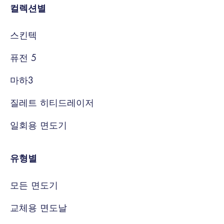
컬렉션별
스킨텍
퓨전 5
마하3
질레트 히티드레이저
일회용 면도기
유형별
모든 면도기
교체용 면도날