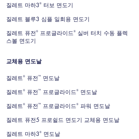
®
질레트 마하3
터보 면도기
질레트 블루3 심플 일회용 면도기
®
®
질레트 퓨전
프로글라이드
실버 터치 수동 플렉
스볼 면도기
교체용 면도날
®
™
질레트
퓨전
면도날
®
™
®
질레트
퓨전
프로글라이드
면도날
®
™
®
질레트
퓨전
프로글라이드
파워 면도날
질레트 퓨전5 프로쉴드 면도기 교체용 면도날
®
질레트 마하3
면도날