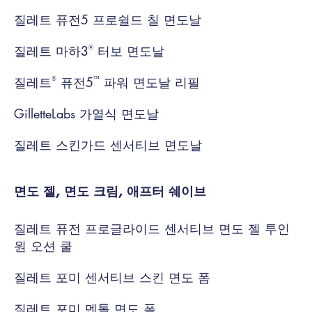
질레트 퓨전5 프로쉴드 칠 면도날
®
질레트 마하3
터보 면도날
®
™
질레트
퓨전5
파워 면도날 리필
GilletteLabs 가열식 면도날
질레트 스킨가드 센서티브 면도날
면도 젤, 면도 크림, 애프터 쉐이브
질레트 퓨전 프로글라이드 센서티브 면도 젤 투인
원 오션 쿨
질레트 포미 센서티브 스킨 면도 폼
질레트 포미 멘톨 면도 폼