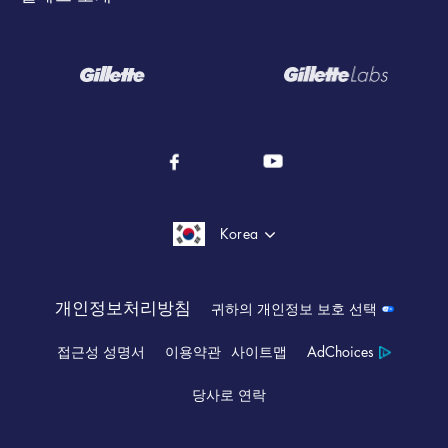
스타일링
스킨텍
유형별
질레트 역사
바디 면도 및 트리밍
퓨전 5
모든 면도기
사회 지속 가능성
모두 알아보기
마하3
교체용 면도날
자주 하는 질문
질레트 히티드레이저
면도 젤, 면도 크림, 애프터 쉐이브
코로나19 대응
Korea
일회용 면도기
모든 제품
성분 용어집
질레트 리필 면도날
개인정보처리방침
귀하의 개인정보 보호 선택
접근성 성명서
이용약관
사이트맵
AdChoices
면도기 기술
당사로 연락