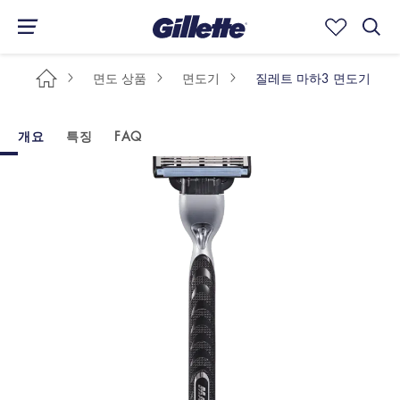
면도 상품
면도기
질레트 마하3 면도기
개요
특징
FAQ