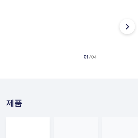
바디 면
도 및 
스타일링
면도 팁
리밍
01
/
04
제품