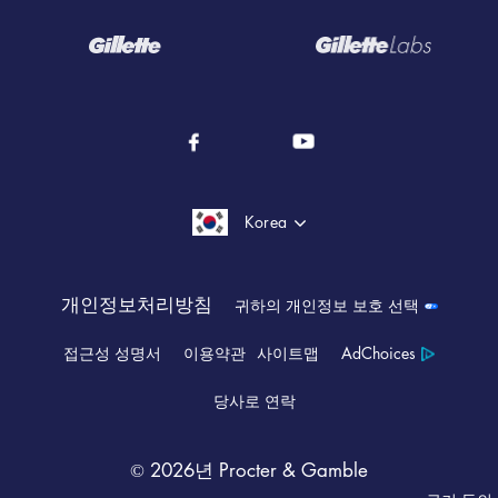
유형별
질레트 역사
바디 면도 및 트리밍
퓨전 5
모든 면도기
사회 지속 가능성
모두 알아보기
마하3
교체용 면도날
자주 하는 질문
질레트 히티드레이저
면도 젤, 면도 크림, 애프터 쉐이브
코로나19 대응
Korea
일회용 면도기
모든 제품
성분 용어집
질레트 리필 면도날
개인정보처리방침
귀하의 개인정보 보호 선택
접근성 성명서
이용약관
사이트맵
AdChoices
면도기 기술
당사로 연락
©
2026년
Procter & Gamble