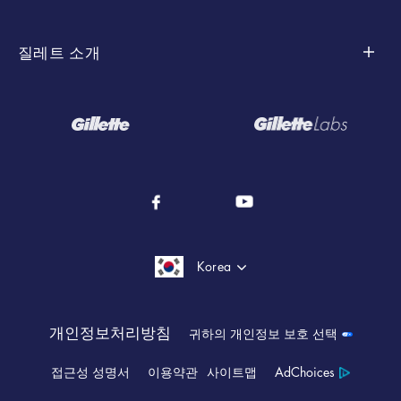
스킨 케어
컬렉션별
질레트 소개
스타일링
스킨텍
유형별
질레트 역사
바디 면도 및 트리밍
퓨전 5
모든 면도기
사회 지속 가능성
모두 알아보기
마하3
교체용 면도날
자주 하는 질문
질레트 히티드레이저
면도 젤, 면도 크림, 애프터 쉐이브
코로나19 대응
Korea
일회용 면도기
모든 제품
성분 용어집
질레트 리필 면도날
개인정보처리방침
귀하의 개인정보 보호 선택
접근성 성명서
이용약관
사이트맵
AdChoices
면도기 기술