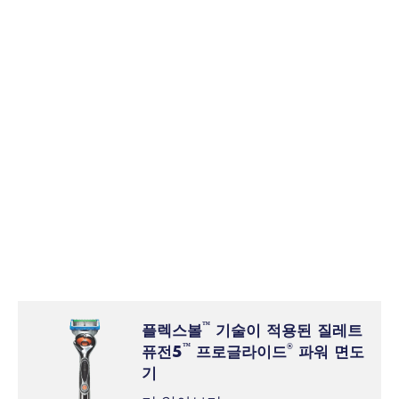
편의성
질레트 면도날 1개로 약 1개월간 면도가 가능합
니다.
편의성
면도 전 가죽 숫돌에, 몇 개월에 한 번씩 숫돌에
면도날을 갈아야 합니다.
플렉스볼
기술이 적용된 질레트
™
퓨전5
프로글라이드
파워 면도
™
®
기