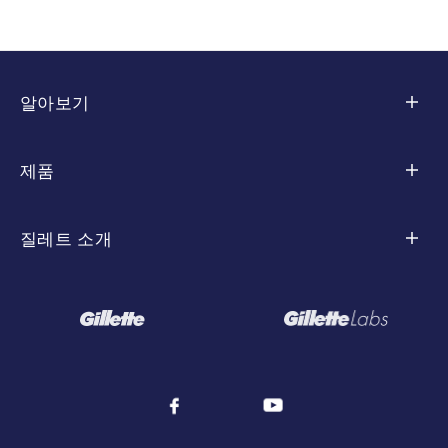
읽기
알아보기
면도 팁
제품
스킨 케어
컬렉션별
질레트 소개
스타일링
스킨텍
유형별
질레트 역사
바디 면도 및 트리밍
퓨전 5
모든 면도기
사회 지속 가능성
모두 알아보기
마하3
교체용 면도날
자주 하는 질문
질레트 히티드레이저
면도 젤, 면도 크림, 애프터 쉐이브
코로나19 대응