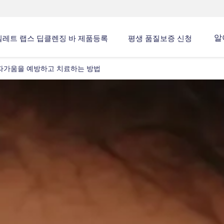
알
질레트 랩스 딥클렌징 바 제품등록
평생 품질보증 신청
따가움을 예방하고 치료하는 방법